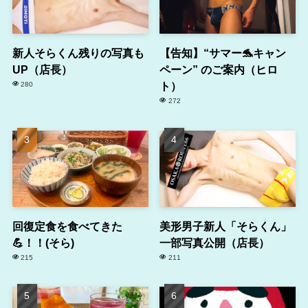
新人そらくん残りの写真も
【告知】“サマー🐬キャン
UP（店長）
ペーン” のご案内（ヒロ
ト）
280
272
回復定食を食べてきた
美形男子新人「そらくん」
💪！！(そら)
一部写真公開（店長）
215
211