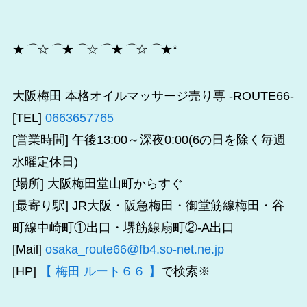
★
⌒
☆
⌒
★
⌒
☆
⌒
★
⌒
☆
⌒
★*
大阪梅田 本格オイルマッサージ売り専 -ROUTE66-
[TEL]
0663657765
[営業時間] 午後13:00～深夜0:00(6の日を除く毎週
水曜定休日)
[場所] 大阪梅田堂山町からすぐ
[最寄り駅] JR大阪・阪急梅田・御堂筋線梅田・谷
町線中崎町①出口・堺筋線扇町②-A出口
[Mail]
osaka_route66@fb4.so-net.ne.jp
[HP]
【 梅田 ルート６６ 】
で検索※