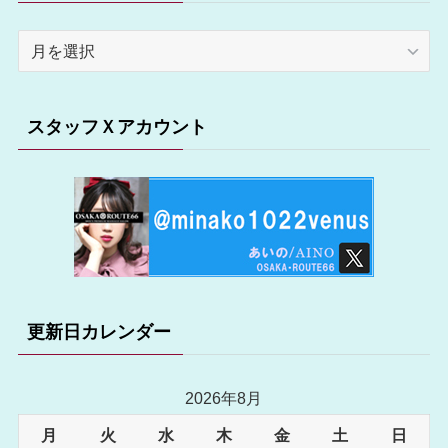
ア
ー
カ
イ
スタッフＸアカウント
ブ
更新日カレンダー
2026年8月
月
火
水
木
金
土
日