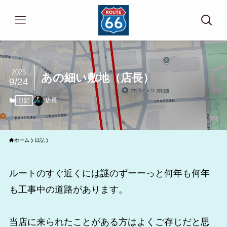
2025
あの細い敷地（店長）
9/24
店長
日記
ホーム
日記
ルートのすぐ近くには謎のずーーっと何年も何年
も工事中の道路があります。
当店に来られたことがある方はよくご存じだと思