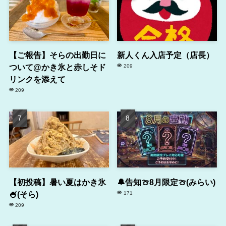
【ご報告】そらの出勤日に
新人くん入店予定（店長）
ついて@かき氷と赤しそド
209
リンクを添えて
209
【初投稿】暑い夏はかき氷
🔔告知🍈8月限定🍈(みらい)
🍧(そら)
171
209