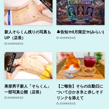
新人そらくん残りの写真も
🔔告知🍈8月限定🍈(みらい)
UP（店長）
2026年8月4日
2026年8月5日
美形男子新人「そらくん」
【ご報告】そらの出勤日に
一部写真公開（店長）
ついて@かき氷と赤しそド
リンクを添えて
2026年8月3日
2026年8月2日