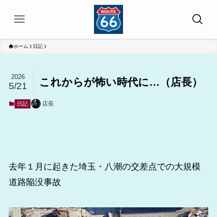
ホーム
日記
2026
これからが怖い時代に…（店長）
5/21
店長
日記
去年１月に起きた埼玉・八潮の交差点での大規模
道路陥没事故