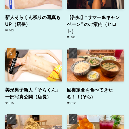
新人そらくん残りの写真も
【告知】“サマー🐬キャン
UP（店長）
ペーン” のご案内（ヒロ
ト）
403
361
美形男子新人「そらくん」
回復定食を食べてきた
一部写真公開（店長）
💪！！(そら)
315
312