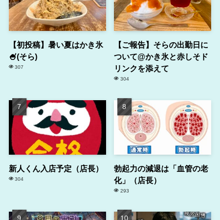
【初投稿】暑い夏はかき氷
【ご報告】そらの出勤日に
🍧(そら)
ついて@かき氷と赤しそド
リンクを添えて
307
304
新人くん入店予定（店長）
勃起力の減退は「血管の老
化」（店長）
304
293