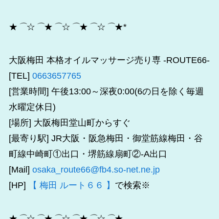
★
⌒
☆
⌒
★
⌒
☆
⌒
★
⌒
☆
⌒
★*
大阪梅田 本格オイルマッサージ売り専 -ROUTE66-
[TEL]
0663657765
[営業時間] 午後13:00～深夜0:00(6の日を除く毎週
水曜定休日)
[場所] 大阪梅田堂山町からすぐ
[最寄り駅] JR大阪・阪急梅田・御堂筋線梅田・谷
町線中崎町①出口・堺筋線扇町②-A出口
[Mail]
osaka_route66@fb4.so-net.ne.jp
[HP]
【 梅田 ルート６６ 】
で検索※
★
⌒
☆
⌒
★
⌒
☆
⌒
★
⌒
☆
⌒
★