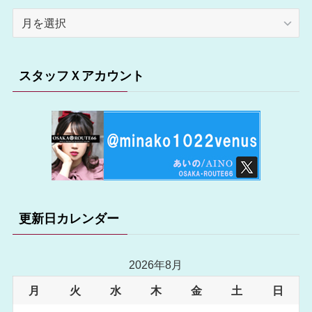
ア
ー
カ
イ
スタッフＸアカウント
ブ
更新日カレンダー
2026年8月
月
火
水
木
金
土
日