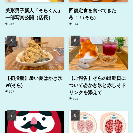
美形男子新人「そらくん」
回復定食を食べてきた
一部写真公開（店長）
💪！！(そら)
316
314
【初投稿】暑い夏はかき氷
【ご報告】そらの出勤日に
🍧(そら)
ついて@かき氷と赤しそド
リンクを添えて
307
304