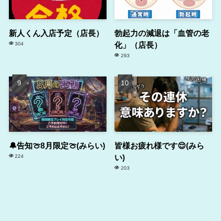
新人くん入店予定（店長）
勃起力の減退は「血管の老
化」（店長）
304
293
🔔告知🍈8月限定🍈(みらい)
皆様お疲れ様です😌(みら
い)
224
203