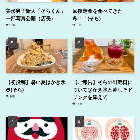
美形男子新人「そらくん」
回復定食を食べてきた
一部写真公開（店長）
💪！！(そら)
316
315
【初投稿】暑い夏はかき氷
【ご報告】そらの出勤日に
🍧(そら)
ついて@かき氷と赤しそド
リンクを添えて
308
305