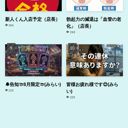
新人くん入店予定（店長）
勃起力の減退は「血管の老
化」（店長）
304
293
🔔告知🍈8月限定🍈(みらい)
皆様お疲れ様です😌(みら
い)
225
205