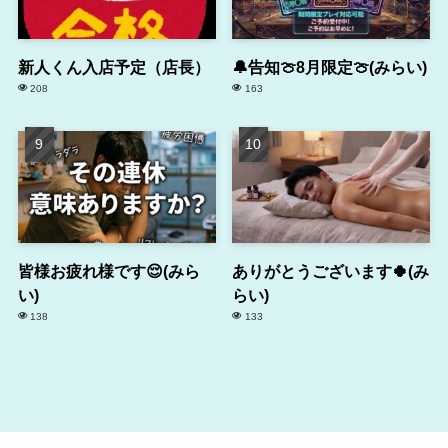
新人くん入店予定（店長）
🔔告知🍈8月限定🍈(みらい)
208
163
皆様お疲れ様です😌(みら
ありがとうございます🍀(み
い)
らい)
138
133