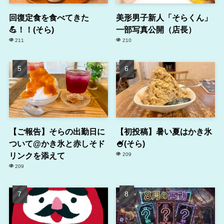
回復定食を食べてきた
美形男子新人「そらくん」
💪！！(そら)
一部写真公開（店長）
211
210
【ご報告】そらの出勤日に
【初投稿】暑い夏はかき氷
ついて@かき氷と赤しそド
🍧(そら)
リンクを添えて
209
209