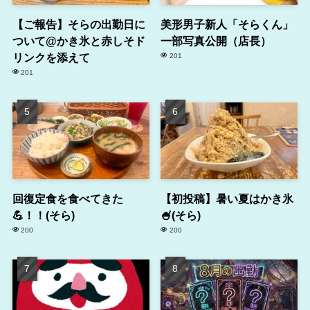
【ご報告】そらの出勤日に
美形男子新人「そらくん」
ついて@かき氷と赤しそド
一部写真公開（店長）
リンクを添えて
201
201
回復定食を食べてきた
【初投稿】暑い夏はかき氷
💪！！(そら)
🍧(そら)
200
200