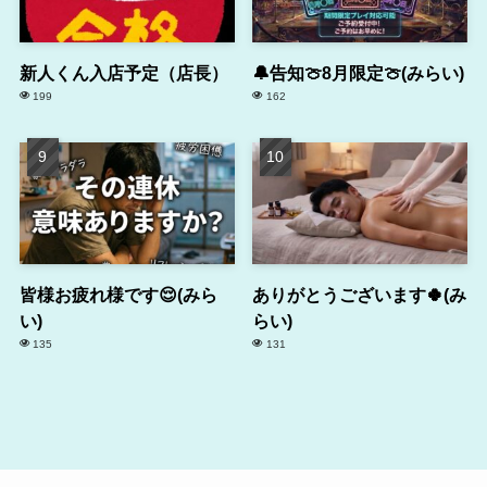
新人くん入店予定（店長）
🔔告知🍈8月限定🍈(みらい)
199
162
皆様お疲れ様です😌(みら
ありがとうございます🍀(み
い)
らい)
135
131