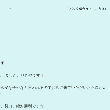
Ｔバック似合う？（こうき）
☀︎
店しました、りきやです！
から変な子やなと言われるのでお店に来ていただいたら温かい

情、努力、絶対勝利です☆