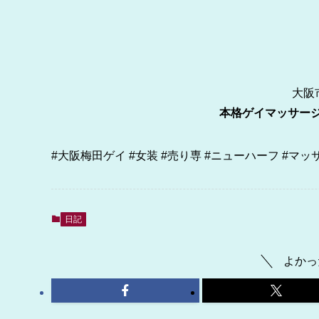
大阪
本格ゲイマッサージ売
#大阪梅田ゲイ #女装 #売り専 #ニューハーフ #マ
日記
よかっ