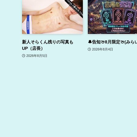
新人そらくん残りの写真も
🔔告知🍈8月限定🍈(みら
UP（店長）
2026年8月4日
2026年8月5日