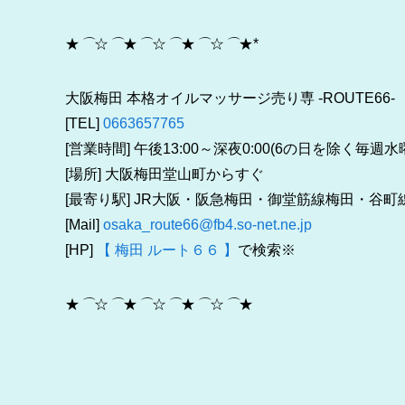
★
⌒
☆
⌒
★
⌒
☆
⌒
★
⌒
☆
⌒
★*
大阪梅田 本格オイルマッサージ売り専 -ROUTE66-
[TEL]
0663657765
[営業時間] 午後13:00～深夜0:00(6の日を除く毎週
[場所] 大阪梅田堂山町からすぐ
[最寄り駅] JR大阪・阪急梅田・御堂筋線梅田・谷
[Mail]
osaka_route66@fb4.so-net.ne.jp
[HP]
【 梅田 ルート６６ 】
で検索※
★
⌒
☆
⌒
★
⌒
☆
⌒
★
⌒
☆
⌒
★