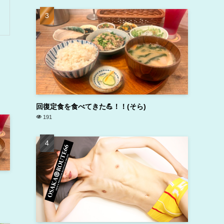
回復定食を食べてきた💪！！(そら)
191
！