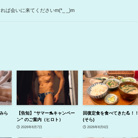
ば会いに来てくださいm(*_ _)m
(みら
【告知】“サマー🐬キャンペー
回復定食を食べてきた💪！
ン” のご案内（ヒロト）
(そら)
2026年8月7日
2026年8月6日