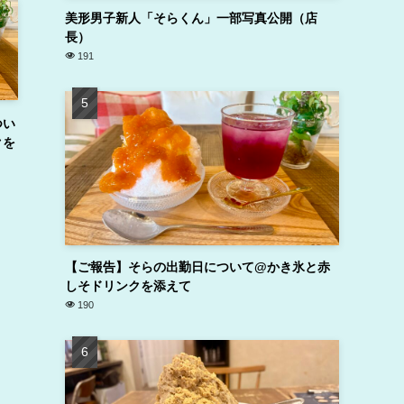
美形男子新人「そらくん」一部写真公開（店
長）
191
つい
クを
【ご報告】そらの出勤日について@かき氷と赤
しそドリンクを添えて
190