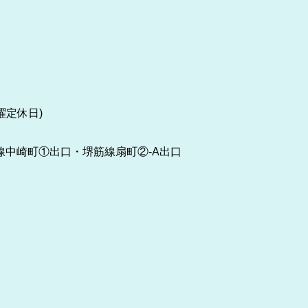
水曜定休日)
町線中崎町①出口・堺筋線扇町②-A出口