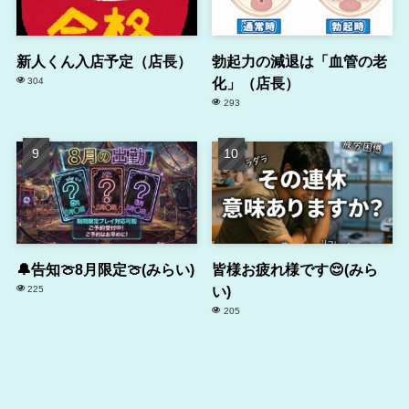
新人くん入店予定（店長）
勃起力の減退は「血管の老
化」（店長）
304
293
🔔告知🍈8月限定🍈(みらい)
皆様お疲れ様です😌(みら
い)
225
205