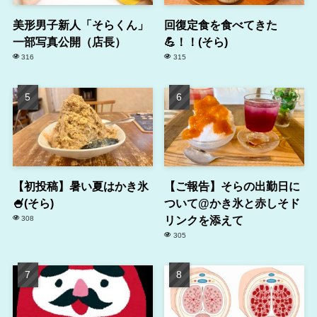
美形男子新人「そらくん」
回復定食を食べてきた
一部写真公開（店長）
💪！！(そら)
316
315
【初投稿】暑い夏はかき氷
【ご報告】そらの出勤日に
🍧(そら)
ついて@かき氷と赤しそド
リンクを添えて
308
305