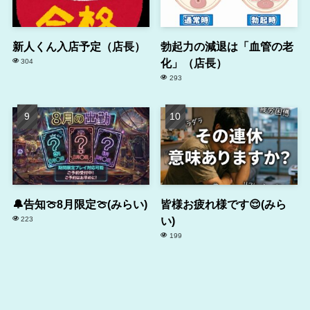
新人くん入店予定（店長）
勃起力の減退は「血管の老
化」（店長）
304
293
🔔告知🍈8月限定🍈(みらい)
皆様お疲れ様です😌(みら
い)
223
199