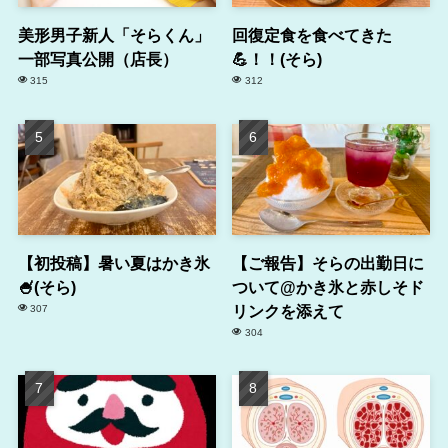
美形男子新人「そらくん」
回復定食を食べてきた
一部写真公開（店長）
💪！！(そら)
315
312
【初投稿】暑い夏はかき氷
【ご報告】そらの出勤日に
🍧(そら)
ついて@かき氷と赤しそド
リンクを添えて
307
304