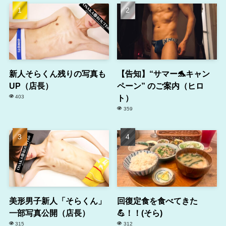
新人そらくん残りの写真も
【告知】“サマー🐬キャン
UP（店長）
ペーン” のご案内（ヒロ
ト）
403
359
美形男子新人「そらくん」
回復定食を食べてきた
一部写真公開（店長）
💪！！(そら)
315
312