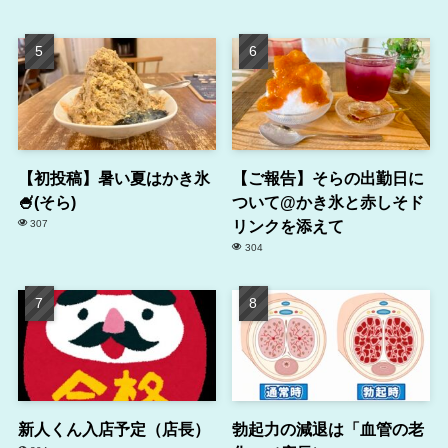
【初投稿】暑い夏はかき氷
【ご報告】そらの出勤日に
🍧(そら)
ついて@かき氷と赤しそド
リンクを添えて
307
304
新人くん入店予定（店長）
勃起力の減退は「血管の老